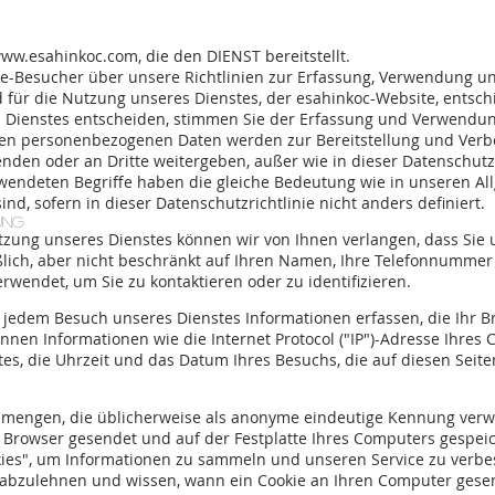
ww.esahinkoc.com
, die den DIENST bereitstellt.
te-Besucher über unsere Richtlinien zur Erfassung, Verwendung 
d für die Nutzung unseres Dienstes, der esahinkoc-Website, entsch
s Dienstes entscheiden, stimmen Sie der Erfassung und Verwendun
ssten personenbezogenen Daten werden zur Bereitstellung und Ver
nden oder an Dritte weitergeben, außer wie in dieser Datenschutzr
erwendeten Begriffe haben die gleiche Bedeutung wie in unseren 
ind, sofern in dieser Datenschutzrichtlinie nicht anders definiert.
ung
utzung unseres Dienstes können wir von Ihnen verlangen, dass Si
ßlich, aber nicht beschränkt auf Ihren Namen, Ihre Telefonnummer 
endet, um Sie zu kontaktieren oder zu identifizieren.
ei jedem Besuch unseres Dienstes Informationen erfassen, die Ihr 
önnen Informationen wie die Internet Protocol ("IP")-Adresse Ihres
es, die Uhrzeit und das Datum Ihres Besuchs, die auf diesen Seit
enmengen, die üblicherweise als anonyme eindeutige Kennung ver
Browser gesendet und auf der Festplatte Ihres Computers gespeic
es", um Informationen zu sammeln und unseren Service zu verbess
 abzulehnen und wissen, wann ein Cookie an Ihren Computer gese