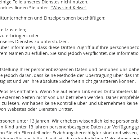
inige Teile unseres Dienstes nicht nutzen.
ookies finden Sie unter
"Was sind Kekse"
.
ittunternehmen und Einzelpersonen beschäftigen:
itzustellen;
zu erbringen; oder
nseres Dienstes zu unterstützen.
ber informieren, dass diese Dritten Zugriff auf Ihre personenbez
m Namen zu erfüllen. Sie sind jedoch verpflichtet, die Informati
eitstellung Ihrer personenbezogenen Daten und bemühen uns daher
e jedoch daran, dass keine Methode der Übertragung über das Int
g ist und wir ihre absolute Sicherheit nicht garantieren können.
bsites enthalten. Wenn Sie auf einen Link eines Drittanbieters kli
ese externen Seiten nicht von uns betrieben werden. Daher empfehl
s zu lesen. Wir haben keine Kontrolle über und übernehmen keine 
von Websites oder Diensten Dritter.
Personen unter 13 Jahren. Wir erheben wissentlich keine persone
s ein Kind unter 13 Jahren personenbezogene Daten zur Verfügung ges
n Sie ein Elternteil oder Erziehungsberechtigter sind und wissen
aktieren Sie uns bitte, damit wir die erforderlichen Maßnahmen er