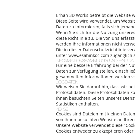
Erhan 3D Works betreibt die Website
w
Diese Seite wird verwendet, um Websi
Daten zu informieren, falls sich jeman
Wenn Sie sich für die Nutzung unsere
diese Richtlinie zu. Die von uns erfa
werden Ihre Informationen nicht verwe
Die in dieser Datenschutzrichtlinie v
unter
www.esahinkoc.com
zugänglich s
Informationssammlung und -nutz
Für eine bessere Erfahrung bei der N
Daten zur Verfügung stellen, einschlie
gesammelten Informationen werden verw
Logdaten
Wir weisen Sie darauf hin, dass wir b
Protokolldaten. Diese Protokolldaten k
Ihnen besuchten Seiten unseres Dienst
Statistiken enthalten.
Kekse
Cookies sind Dateien mit kleinen Dat
von Ihnen besuchten Website an Ihren 
Unsere Website verwendet diese "Cooki
Cookies entweder zu akzeptieren oder